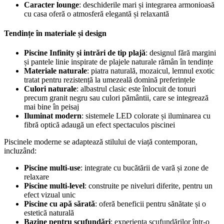
Caracter lounge
: deschiderile mari și integrarea armonioasă
cu casa oferă o atmosferă elegantă și relaxantă
Tendințe în materiale și design
Piscine Infinity și intrări de tip plajă
: designul fără margini
și pantele linie inspirate de plajele naturale rămân în tendințe
Materiale naturale
: piatra naturală, mozaicul, lemnul exotic
tratat pentru rezistență la umezeală domină preferințele
Culori naturale
: albastrul clasic este înlocuit de tonuri
precum granit negru sau culori pământii, care se integrează
mai bine în peisaj
Iluminat modern
: sistemele LED colorate și iluminarea cu
fibră optică adaugă un efect spectaculos piscinei
Piscinele moderne se adaptează stilului de viață contemporan,
incluzând:
Piscine multi-use
: integrate cu bucătării de vară și zone de
relaxare
Piscine multi-level
: construite pe niveluri diferite, pentru un
efect vizual unic
Piscine cu apă sărată
: oferă beneficii pentru sănătate și o
estetică naturală
Bazine pentru scufundări
: experiența scufundărilor într-o