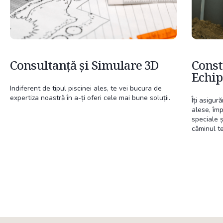
Consultanță și Simulare 3D
Const
Echi
Indiferent de tipul piscinei ales, te vei bucura de
expertiza noastră în a-ți oferi cele mai bune soluții.
Îți asigur
alese, îm
speciale ș
căminul te