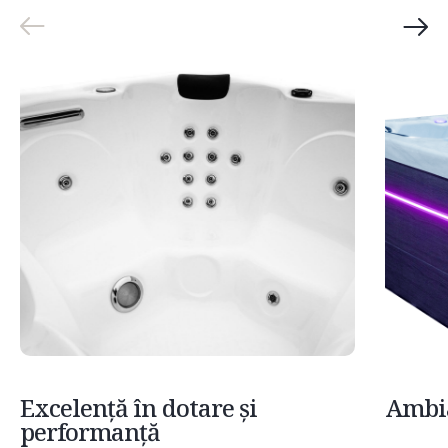
Excelență în dotare și
Ambia
performanță