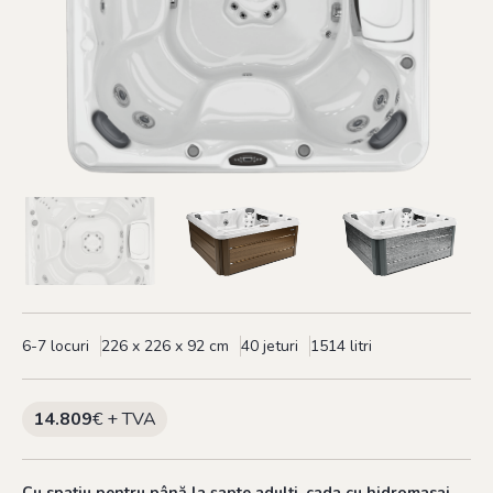
6-7 locuri
226 x 226 x 92 cm
40 jeturi
1514 litri
14.809
€ + TVA
Cu spațiu pentru până la șapte adulți, cada cu hidromasaj