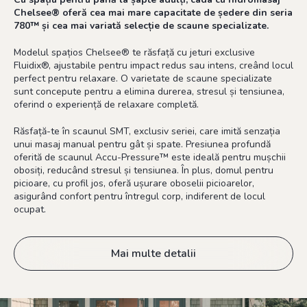
Chelsee® oferă cea mai mare capacitate de ședere din seria
780™ și cea mai variată selecție de scaune specializate.
Modelul spațios Chelsee® te răsfață cu jeturi exclusive
Fluidix®, ajustabile pentru impact redus sau intens, creând locul
perfect pentru relaxare. O varietate de scaune specializate
sunt concepute pentru a elimina durerea, stresul și tensiunea,
oferind o experiență de relaxare completă.
Răsfață-te în scaunul SMT, exclusiv seriei, care imită senzația
unui masaj manual pentru gât și spate. Presiunea profundă
oferită de scaunul Accu-Pressure™ este ideală pentru mușchii
obosiți, reducând stresul și tensiunea. În plus, domul pentru
picioare, cu profil jos, oferă ușurare oboselii picioarelor,
asigurând confort pentru întregul corp, indiferent de locul
ocupat.
Mai multe detalii