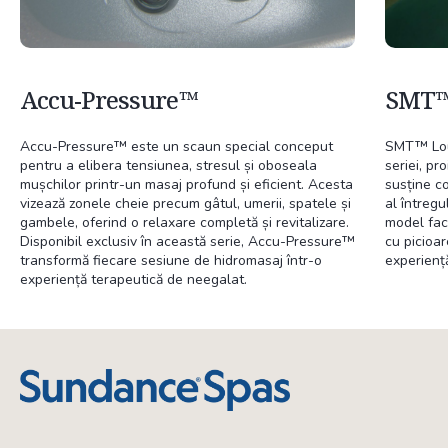
Accu-Pressure™
SMT™
Accu-Pressure™ este un scaun special conceput
SMT™ Loun
pentru a elibera tensiunea, stresul și oboseala
seriei, pr
mușchilor printr-un masaj profund și eficient. Acesta
susține c
vizează zonele cheie precum gâtul, umerii, spatele și
al întregu
gambele, oferind o relaxare completă și revitalizare.
model fac
Disponibil exclusiv în această serie, Accu-Pressure™
cu picioar
transformă fiecare sesiune de hidromasaj într-o
experienț
experiență terapeutică de neegalat.